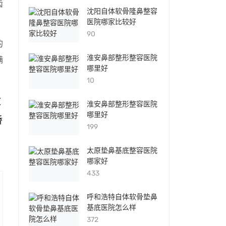
齿
沈阳自体软骨隆鼻整容
医院哪家比较好
90
的
淮安鼻部整形整容医院
满
哪里好
10
收
淮安鼻部整形整容医院
哪里好
矫
199
太原垫鼻基底整容医院
哪家好
433
呼和浩特自体软骨垫鼻
基底医院怎么样
372