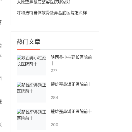
太原垫鼻基底整容医院哪家好
呼和浩特自体软骨垫鼻基底医院怎么样
有
热门文章
齿
业
陕西鼻小柱延长医院前
十
277
面
楚雄歪鼻矫正医院前十
284
院
楚雄歪鼻矫正医院前十
兴
200